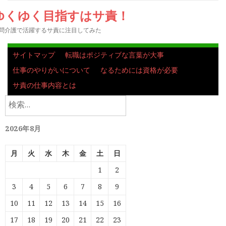
ゆくゆく目指すはサ責！
問介護で活躍するサ責に注目してみた
サイトマップ
転職はポジティブな言葉が大事
仕事のやりがいについて
なるためには資格が必要
サ責の仕事内容とは
検
索:
2026年8月
月
火
水
木
金
土
日
1
2
3
4
5
6
7
8
9
10
11
12
13
14
15
16
17
18
19
20
21
22
23