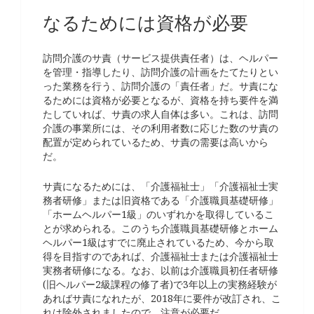
なるためには資格が必要
訪問介護のサ責（サービス提供責任者）は、ヘルパー
を管理・指導したり、訪問介護の計画をたてたりとい
った業務を行う、訪問介護の「責任者」だ。サ責にな
るためには資格が必要となるが、資格を持ち要件を満
たしていれば、サ責の求人自体は多い。これは、訪問
介護の事業所には、その利用者数に応じた数のサ責の
配置が定められているため、サ責の需要は高いから
だ。
サ責になるためには、「介護福祉士」「介護福祉士実
務者研修」または旧資格である「介護職員基礎研修」
「ホームヘルパー1級」のいずれかを取得しているこ
とが求められる。このうち介護職員基礎研修とホーム
ヘルパー1級はすでに廃止されているため、今から取
得を目指すのであれば、介護福祉士または介護福祉士
実務者研修になる。なお、以前は介護職員初任者研修
(旧ヘルパー2級課程の修了者)で3年以上の実務経験が
あればサ責になれたが、2018年に要件が改訂され、こ
れは除外されましたので、注意が必要だ。