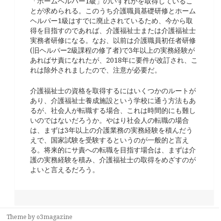
「ホームヘルパー1級」のいずれかを取得しているこ
とが求められる。このうち介護職員基礎研修とホーム
ヘルパー1級はすでに廃止されているため、今から取
得を目指すのであれば、介護福祉士または介護福祉士
実務者研修になる。なお、以前は介護職員初任者研修
(旧ヘルパー2級課程の修了者)で3年以上の実務経験が
あればサ責になれたが、2018年に要件が改訂され、こ
れは除外されましたので、注意が必要だ。
介護福祉士の資格を取得するにはいくつかのルートが
あり、介護福祉士養成施設という学校に通う方法もあ
るが、社会人が転職する場合、これは時間的にも難し
いのではないだろうか。やはり社会人の転職の場合
は、まずは3年以上の介護業務の実務経験を積んだう
えで、国家試験を受験するというのが一般的と言え
る。将来的にサ責への転職を目指す場合は、まずは介
護の実務経験を積み、介護福祉士の取得をめざすのが
よいと言えるだろう。
Theme by
o3magazine