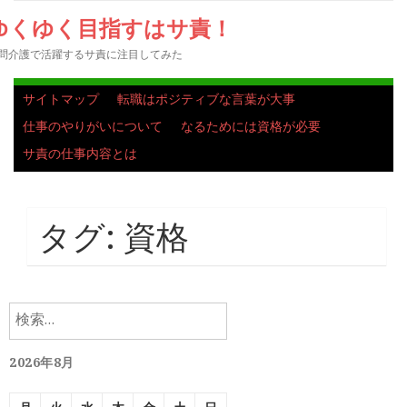
ゆくゆく目指すはサ責！
問介護で活躍するサ責に注目してみた
サイトマップ
転職はポジティブな言葉が大事
仕事のやりがいについて
なるためには資格が必要
サ責の仕事内容とは
タグ:
資格
検
索:
2026年8月