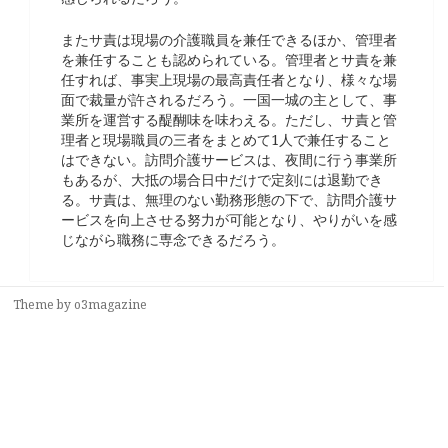
またサ責は現場の介護職員を兼任できるほか、管理者
を兼任することも認められている。管理者とサ責を兼
任すれば、事実上現場の最高責任者となり、様々な場
面で裁量が許されるだろう。一国一城の主として、事
業所を運営する醍醐味を味わえる。ただし、サ責と管
理者と現場職員の三者をまとめて1人で兼任すること
はできない。訪問介護サービスは、夜間に行う事業所
もあるが、大抵の場合日中だけで定刻には退勤でき
る。サ責は、無理のない勤務形態の下で、訪問介護サ
ービスを向上させる努力が可能となり、やりがいを感
じながら職務に専念できるだろう。
Theme by
o3magazine