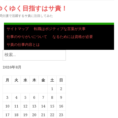
ゆくゆく目指すはサ責！
問介護で活躍するサ責に注目してみた
サイトマップ
転職はポジティブな言葉が大事
仕事のやりがいについて
なるためには資格が必要
サ責の仕事内容とは
検
索:
2026年8月
月
火
水
木
金
土
日
1
2
3
4
5
6
7
8
9
10
11
12
13
14
15
16
17
18
19
20
21
22
23