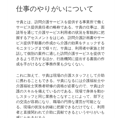
仕事のやりがいについて
サ責とは、訪問介護サービスを提供する事業所で働く
サービス提供責任者の略称である。サ責の仕事は、面
談等を通じて介護サービス利用者の状況を客観的に把
握するアセスメントをはじめ、訪問介護計画書やサー
ビス提供手順書の作成から介護の効果をチェックする
モニタリングまで様々だ。サ責は、利用者や家族と対
話して個別の案件に適した訪問介護サービスを提供で
きるよう尽力するほか、行政機関に提出する書面の作
成を手がけるなど事務作業も少なくない。
これに加えて、サ責は現場の介護スタッフとして介助
に携わることもできる。サ責になるには介護福祉士や
介護福祉士実務者研修の資格が必要なので、サ責は介
護のスキルを備えているのである。現場で身体を動か
しスタッフと同じ業務をこなすことによって、部下と
の交流が容易になり、職場の円滑な運営が可能とな
る。現場の状況を的確に把握できるだけでなく、利用
者と直接関われて介助に貢献できるというやりがいも
感じられるだろう。